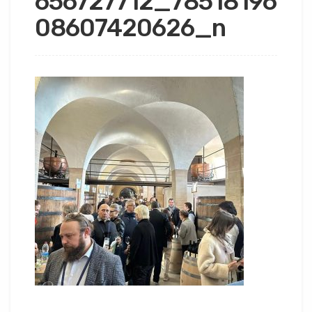
656727712_78518196
08607420626_n