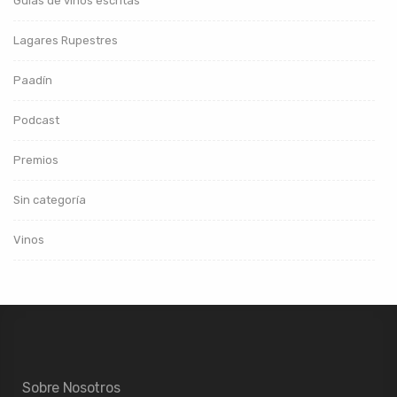
Guías de vinos escritas
Lagares Rupestres
Paadín
Podcast
Premios
Sin categoría
Vinos
Sobre Nosotros