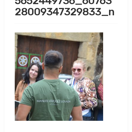
5652449736_60763
28009347329833_n