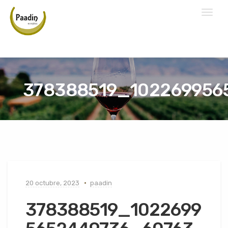
Toggl
naviga
378388519_102269956
20 octubre, 2023
paadin
378388519_1022699