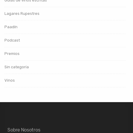
Guías de vinos escritas
Lagares Rupestres
Paadín
Podcast
Premios
Sin categoría
Vinos
Sobre Nosotros