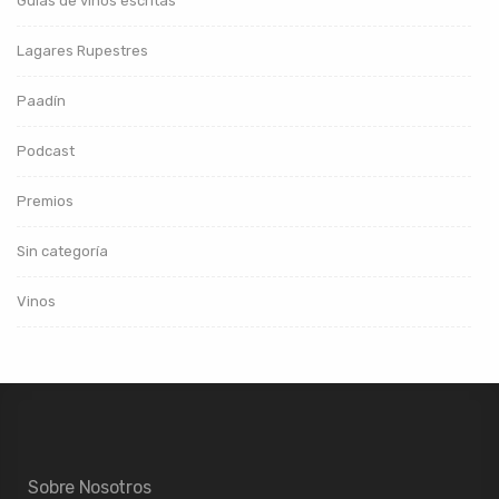
Guías de vinos escritas
Lagares Rupestres
Paadín
Podcast
Premios
Sin categoría
Vinos
Sobre Nosotros