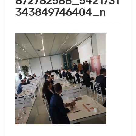
872782588_5421731
343849746404_n