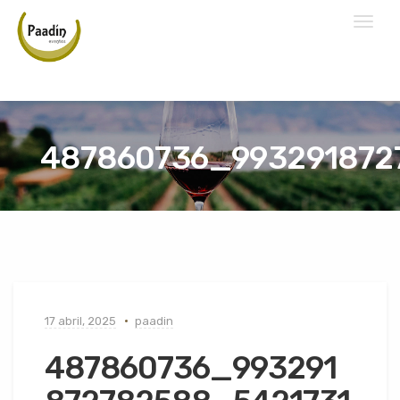
Toggl
naviga
487860736_993291872
17 abril, 2025
paadin
487860736_993291