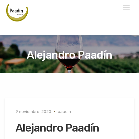
Toggl
naviga
Alejandro Paadín
9 noviembre, 2020
paadin
Alejandro Paadín