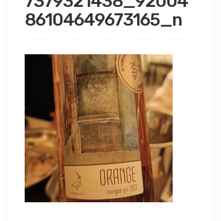
7379321438_92004
86104649673165_n