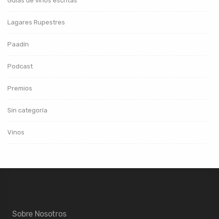
Guías de vinos escritas
Lagares Rupestres
Paadín
Podcast
Premios
Sin categoría
Vinos
Sobre Nosotros