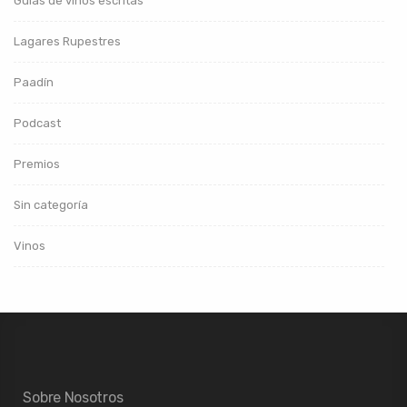
Guías de vinos escritas
Lagares Rupestres
Paadín
Podcast
Premios
Sin categoría
Vinos
Sobre Nosotros