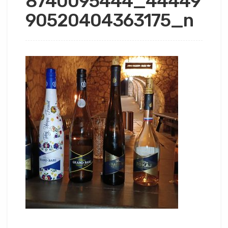
8740095444_44449
90520404363175_n