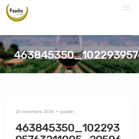
Toggl
naviga
463845350_102293957
25 noviembre, 2024
paadin
463845350_102293