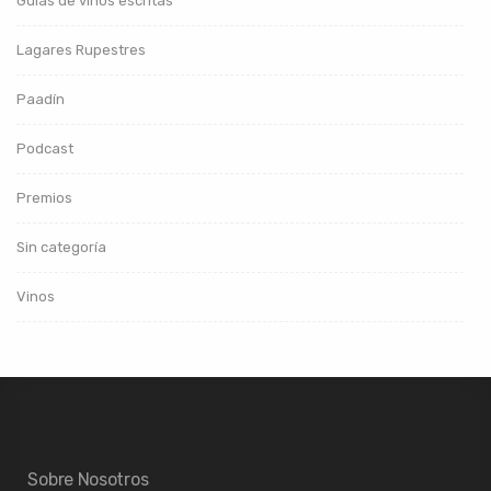
Guías de vinos escritas
Lagares Rupestres
Paadín
Podcast
Premios
Sin categoría
Vinos
Sobre Nosotros