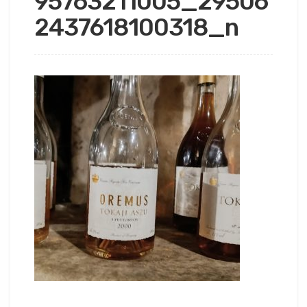
95763211005_29506
2437618100318_n