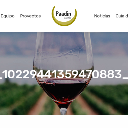
Equipo
Proyectos
Noticias
Guía 
10229441359470883