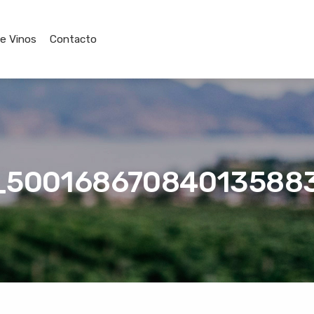
de Vinos
Contacto
_50016867084013588