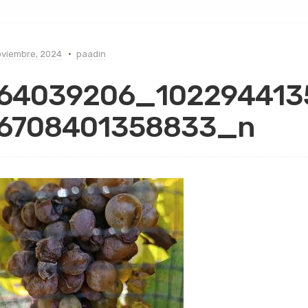
oviembre, 2024
paadin
64039206_102294413
6708401358833_n