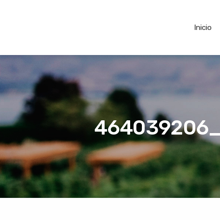
Inicio
464039206_