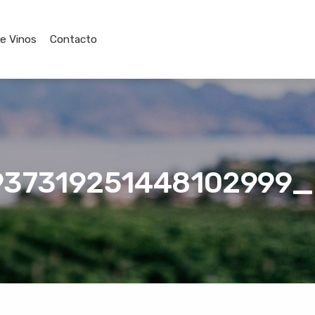
de Vinos
Contacto
37319251448102999_