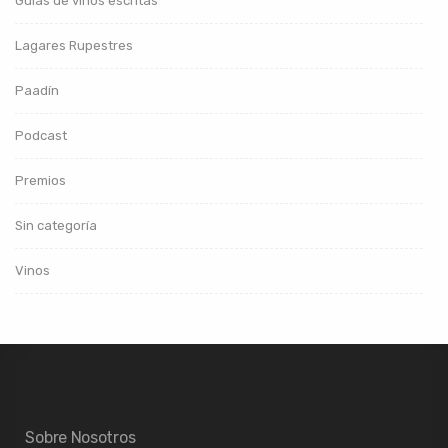
Guías de vinos escritas
Lagares Rupestres
Paadín
Podcast
Premios
Sin categoría
Vinos
Sobre Nosotros