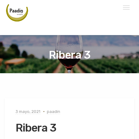
Toggl
naviga
Ribera 3
3 mayo, 2021
paadin
Ribera 3