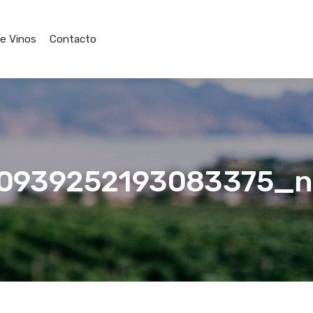
de Vinos
Contacto
70939252193083375_n