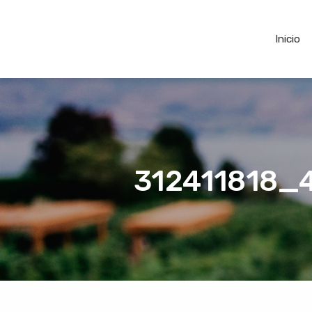
Inicio
312411818_