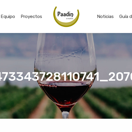
Equipo
Proyectos
Noticias
Guía 
473343728110741_20