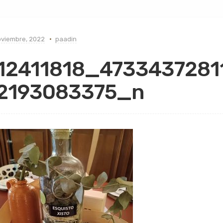
oviembre, 2022
paadin
12411818_4733437281
2193083375_n