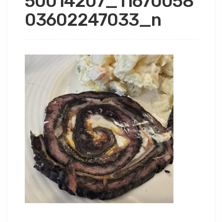
50014207_11670058
03602247033_n