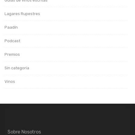
Guías de vinos escritas
Lagares Rupestres
Paadín
Podcast
Premios
Sin categoría
Vinos
Sobre Nosotros