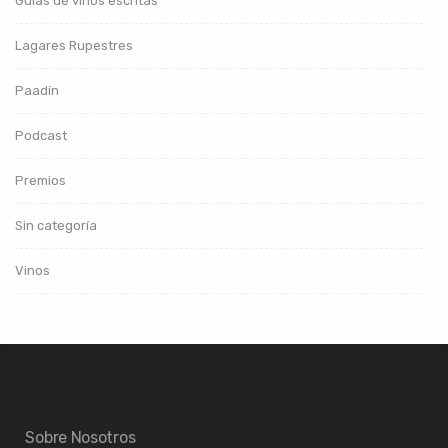
Guías de vinos escritas
Lagares Rupestres
Paadín
Podcast
Premios
Sin categoría
Vinos
Sobre Nosotros