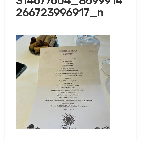
314677604_8699914
266723996917_n