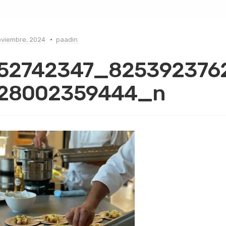
oviembre, 2024
paadin
52742347_825392376
28002359444_n