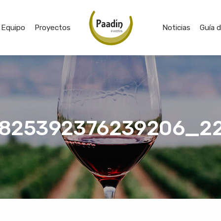
Equipo
Proyectos
Noticias
Guía 
825392376239206_2