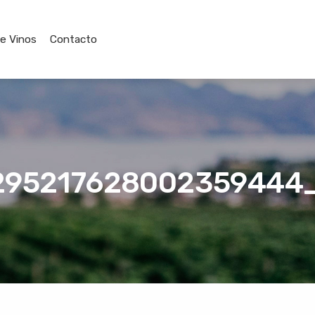
de Vinos
Contacto
295217628002359444