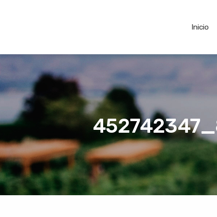
Inicio
452742347_